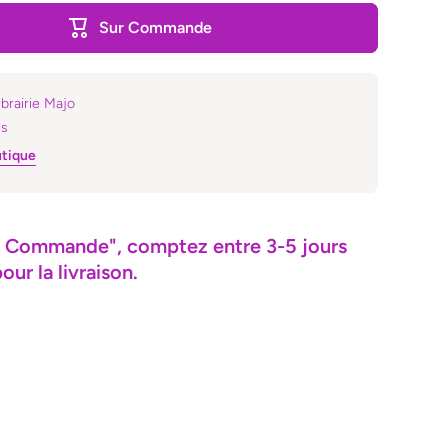
Sur Commande
ibrairie Majo
es
utique
"Sur Commande", comptez entre 3-5 jours
ur la livraison.