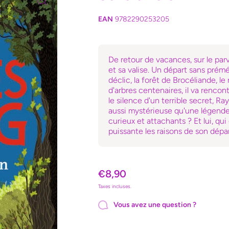
EAN
9782290253205
De retour de vacances, sur le parv
et sa valise. Un départ sans prémé
déclic, la forêt de Brocéliande, 
d'arbres centenaires, il va rencon
le silence d'un terrible secret, 
aussi mystérieuse qu'une légende.
curieux et attachants ? Et lui, qui
puissante les raisons de son départ
€8,90
Taxes incluses.
Vous avez une question ?