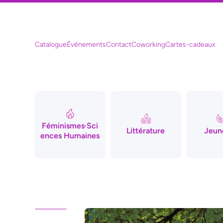
Ignorer et passer au contenu
Catalogue
Événements
Contact
Coworking
Cartes-cadeaux
Féminismes·Sci
Littérature
Jeun
ences Humaines
Passer aux informations produits