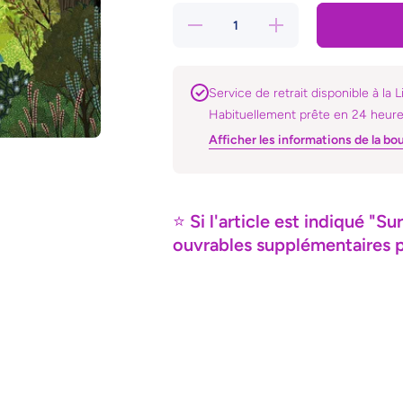
Réduire
Augmenter
la
la quantité
quantité
de Se le
de Se
dire enfin
le dire
enfin
Service de retrait disponible à la L
Habituellement prête en 24 heur
Afficher les informations de la bo
⭐
Si l'article est indiqué 
ouvrables supplémentaires po