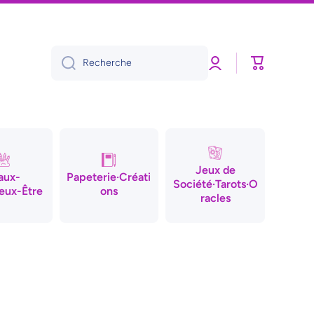
Connexion
Panier
Recherche
Jeux de
aux-
Papeterie·Créati
Société·Tarots·O
eux-Être
ons
racles