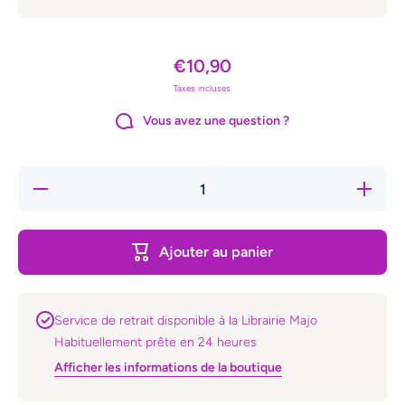
€10,90
Taxes incluses.
Vous avez une question ?
Réduire la
Augment
quantité de
quantit
L&#39;entraide
L&#39;ent
Ajouter au panier
Service de retrait disponible à la Librairie Majo
Habituellement prête en 24 heures
Afficher les informations de la boutique