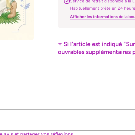
Service de retrait disponible à la L
Habituellement prête en 24 heur
Afficher les informations de la bo
⭐
Si l'article est indiqué 
ouvrables supplémentaires po
e avis et partager vos réflexions