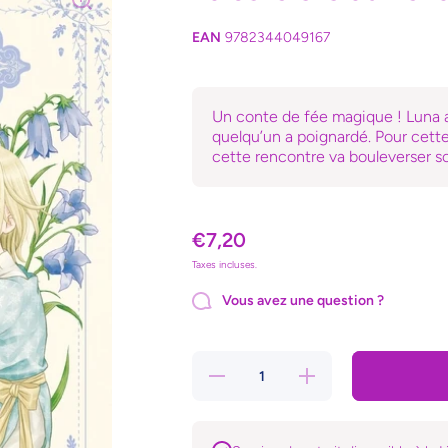
EAN
9782344049167
Un conte de fée magique ! Luna 
quelqu’un a poignardé. Pour cette
cette rencontre va bouleverser s
€7,20
Taxes incluses.
Vous avez une question ?
Réduire la
Augmenter la
quantité de
quantité de
La sorcière
La sorcière
aux
aux
champignons
champignons
- Tome 02
- Tome 02