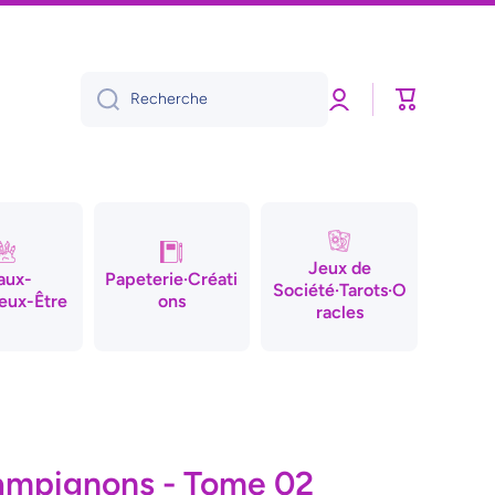
Connexion
Panier
Recherche
Jeux de
aux-
Papeterie·Créati
Société·Tarots·O
eux-Être
ons
racles
hampignons - Tome 02