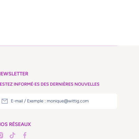
NEWSLETTER
ESTEZ INFORMÉ·ES DES DERNIÈRES NOUVELLES
E-mail / Exemple : monique@wittig.com
OS RÉSEAUX
nstagramcom/librairiemajo/
tiktokcom/@librairiemajo
facebookcom/librairiemajo