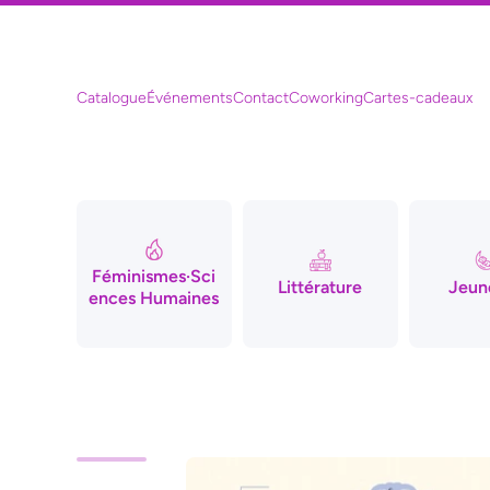
Ignorer et passer au contenu
Catalogue
Événements
Contact
Coworking
Cartes-cadeaux
Féminismes·Sci
Littérature
Jeun
ences Humaines
Passer aux informations produits