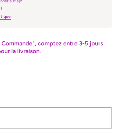
ibrairie Majo
es
utique
"Sur Commande", comptez entre 3-5 jours
ur la livraison.