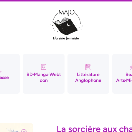
BD·Manga·Webt
Littérature
Be
esse
oon
Anglophone
Arts·Mi
La sorcière aux c