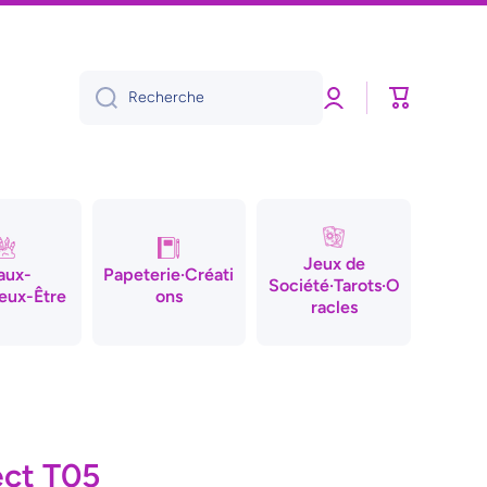
Connexion
Panier
Recherche
Jeux de
aux-
Papeterie·Créati
Société·Tarots·O
eux-Être
ons
racles
ect T05