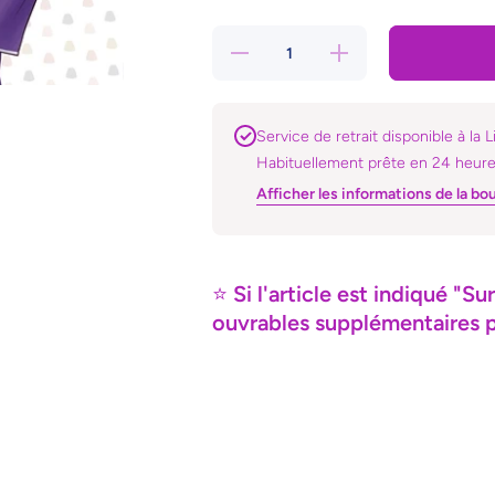
Réduire
Augmenter
la
la quantité
quantité
de Fruits
de
Basket
Fruits
Perfect
Basket
T05
Service de retrait disponible à la L
Perfect
Habituellement prête en 24 heur
T05
Afficher les informations de la bo
⭐
Si l'article est indiqué 
ouvrables supplémentaires po