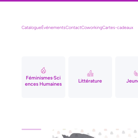
Ignorer et passer au contenu
Catalogue
Événements
Contact
Coworking
Cartes-cadeaux
Féminismes·Sci
Littérature
Jeun
ences Humaines
Passer aux informations produits