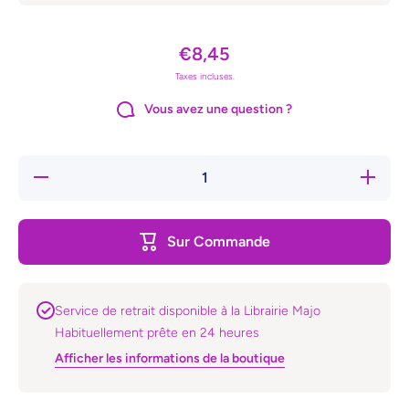
€8,45
Taxes incluses.
Vous avez une question ?
Réduire
Augmente
la
la quanti
quantité
de Blan
de
space
Blank
Sur Commande
space
Service de retrait disponible à la Librairie Majo
Habituellement prête en 24 heures
Afficher les informations de la boutique