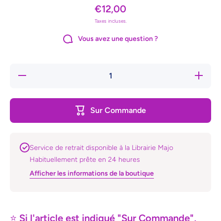
€12,00
Taxes incluses.
Vous avez une question ?
Réduire
Augmente
la
la quanti
quantité
de Revu
de
Radar
Revue
Sur Commande
Radar
Service de retrait disponible à la Librairie Majo
Habituellement prête en 24 heures
Afficher les informations de la boutique
⭐
Si l'article est indiqué "Sur Commande",