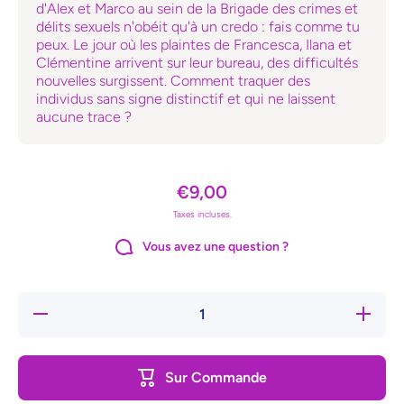
d'Alex et Marco au sein de la Brigade des crimes et
délits sexuels n'obéit qu'à un credo : fais comme tu
peux. Le jour où les plaintes de Francesca, Ilana et
Clémentine arrivent sur leur bureau, des difficultés
nouvelles surgissent. Comment traquer des
individus sans signe distinctif et qui ne laissent
aucune trace ?
€9,00
Taxes incluses.
Vous avez une question ?
Réduire
Augmente
la
la quanti
quantité
de Les
de Les
Hordes
Hordes
invisible
Sur Commande
invisibles