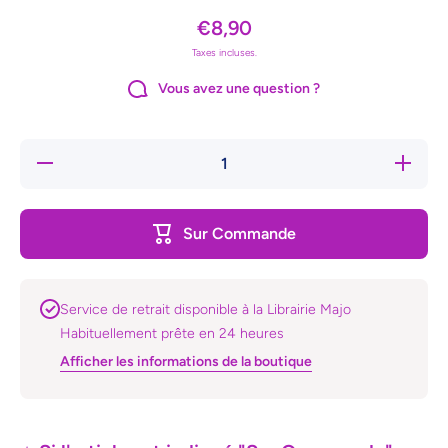
€8,90
Taxes incluses.
Vous avez une question ?
Réduire
Augmente
la
la quanti
quantité
de Je n
de Je
suis pas 
ne suis
doudou d
Sur Commande
pas le
mon pap
doudou
de mon
papa
Service de retrait disponible à la Librairie Majo
Habituellement prête en 24 heures
Afficher les informations de la boutique