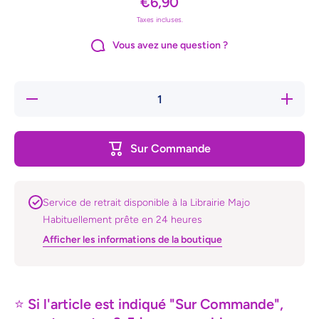
€6,90
Taxes incluses.
Vous avez une question ?
Réduire
Augmente
la
la quanti
quantité
de Galat
de
Galatée
Sur Commande
Service de retrait disponible à la Librairie Majo
Habituellement prête en 24 heures
Afficher les informations de la boutique
⭐
Si l'article est indiqué "Sur Commande",