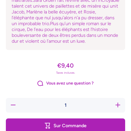
maltraités.Sara Gruen fait revivre avec un incroyable
talent cet univers de paillettes et de misère qui unit
Jacob, Marlène la belle écuyère, et Rosie,
l’éléphante que nul jusqu’alors n’a pu dresser, dans
un improbable trio.Plus qu’un simple roman sur le
cirque, De l’eau pour les éléphants est l’histoire
bouleversante de deux êtres perdus dans un monde
dur et violent où l’amour est un luxe.
€9,40
Taxes incluses.
Vous avez une question ?
Réduire la
Augmente
quantité
la quanti
de De
de De
l&#39;eau
l&#39;ea
pour les
pour les
Sur Commande
éléphants
éléphant