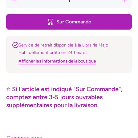
quantité de
quantité
Dans les
Dans l
bras de
bras d
l&#39;ennemi
l&#39;en
Sur Commande
Service de retrait disponible à la Librairie Majo
Habituellement prête en 24 heures
Afficher les informations de la boutique
⭐
Si l'article est indiqué "Sur Commande",
comptez entre 3-5 jours ouvrables
supplémentaires pour la livraison.
Commentaires