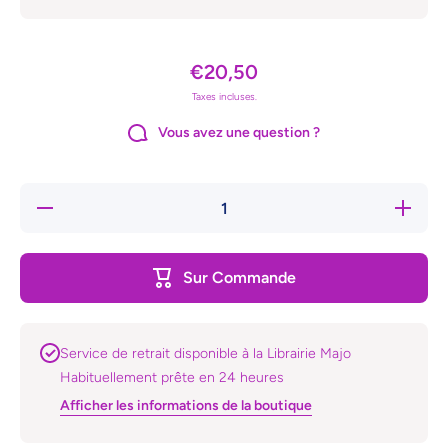
€20,50
Taxes incluses.
Vous avez une question ?
Réduire
Augmente
la
la quanti
quantité
de A qui
de A
profite l
qui
sale ?
Sur Commande
profite
le sale
?
Service de retrait disponible à la Librairie Majo
Habituellement prête en 24 heures
Afficher les informations de la boutique