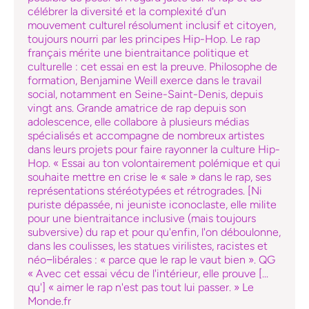
célébrer la diversité et la complexité d'un
mouvement culturel résolument inclusif et citoyen,
toujours nourri par les principes Hip-Hop. Le rap
français mérite une bientraitance politique et
culturelle : cet essai en est la preuve. Philosophe de
formation, Benjamine Weill exerce dans le travail
social, notamment en Seine-Saint-Denis, depuis
vingt ans. Grande amatrice de rap depuis son
adolescence, elle collabore à plusieurs médias
spécialisés et accompagne de nombreux artistes
dans leurs projets pour faire rayonner la culture Hip-
Hop. « Essai au ton volontairement polémique et qui
souhaite mettre en crise le « sale » dans le rap, ses
représentations stéréotypées et rétrogrades. [Ni
puriste dépassée, ni jeuniste iconoclaste, elle milite
pour une bientraitance inclusive (mais toujours
subversive) du rap et pour qu'enfin, l'on déboulonne,
dans les coulisses, les statues virilistes, racistes et
néo−libérales : « parce que le rap le vaut bien ». QG
« Avec cet essai vécu de l'intérieur, elle prouve [...
qu'] « aimer le rap n'est pas tout lui passer. » Le
Monde.fr